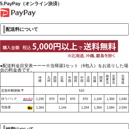
5.PayPay（オンライン決済）
配送料について
●配送料金目安表ーーー
※当帰湯1セット（6包入）をお送りした場
合の料金表です。
南
北
北
沖
九
四
広
中
関
中
北
信
関
東
東
海
縄
州
国
島
国
西
部
陸
越
東
北
北
道
定形外郵便物
〒
510
ゆうパック
1,230
870
810
870
970
1,100
1,300
1,540
宅急便
1,364
1,144
1,254
1,364
1,584
2.034