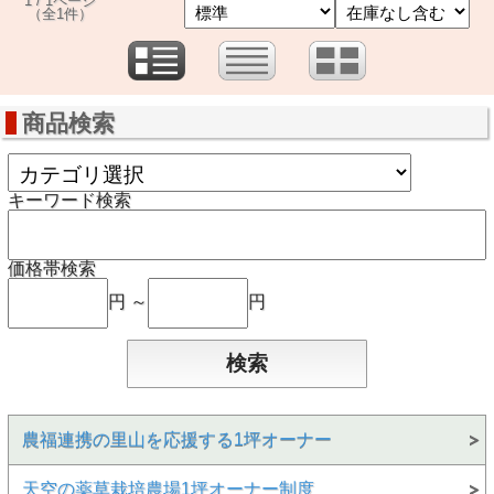
1 / 1ページ
（全1件）
商品検索
キーワード検索
価格帯検索
円 ～
円
農福連携の里山を応援する1坪オーナー
天空の薬草栽培農場1坪オーナー制度