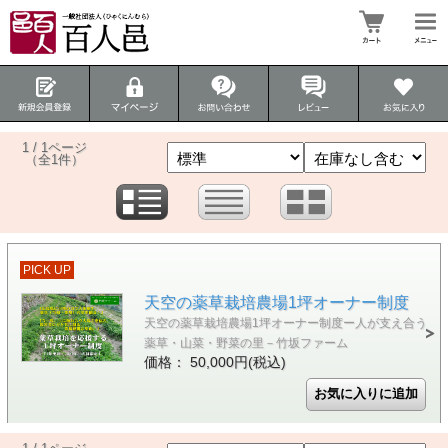
1 / 1ページ
（全1件）
PICK UP
天空の薬草栽培農場1坪オーナー制度
天空の薬草栽培農場1坪オーナー制度ー人が支え合う
薬草・山菜・野菜の里－竹坂ファーム
価格： 50,000円(税込)