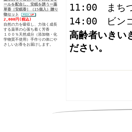
ールを配合し、安眠を誘うー薬
11:00 ま
草香［安眠香］（15個入）贈り
物セット
14:00 ビ
2,000円(税込)
自然の力を吸収し、力強く成長
する薬草の心落ち着く芳香
高齢者いきい
１００％天然成分（添加物・化
学物質不使用）手作りの体にや
さしいお香をお届けします。
ださい。