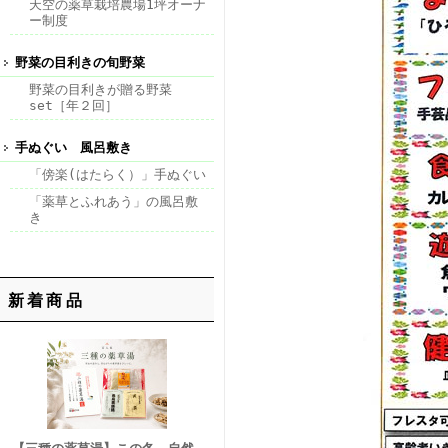
天空の薬草栽培農場1坪オーナ
ー制度
野菜の目利きの旬野菜
野菜の目利きが贈る野菜
set［年２回］
手ぬぐい 風呂敷き
「傍楽(はたらく）」手ぬぐい
「薬草とふれあう」の風呂敷
き
新着商品