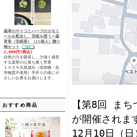
薬草のサイコとハーブのカモミ
ールを配合し、安眠を誘うー薬
草香［安眠香］（15個入）贈り
物セット
2,000円(税込)
自然の力を吸収し、力強く成長
する薬草の心落ち着く芳香
１００％天然成分（添加物・化
学物質不使用）手作りの体にや
さしいお香をお届けします。
【第8回 ま
おすすめ商品
が開催されます
12月10日（日