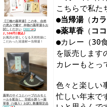
こちらで私た
●
当帰湯
（
カラ
【三種の薬草湯】この冬、自然
の恵みで癒す 本物の薬草湯をお
●
薬草香
（
ココ
試しください
2,580円(税込)
お風呂が楽しくなる天然乾燥に
●カレー（30
こだわった浴湯材ー当帰湯！
を販売します
カレーもとっ
色々と楽しい
忙しい年末で
薬草のサイコとハーブのカモミ
ールを配合し、安眠を誘うー薬
草香（5個入）お試し数量限定品
いと思うんで