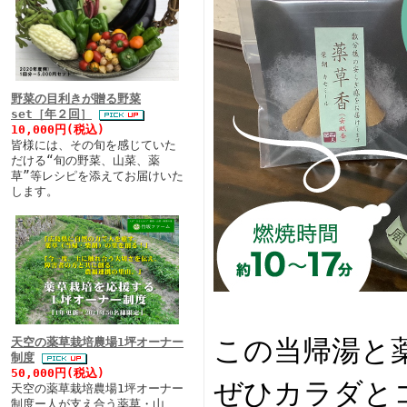
野菜の目利きが贈る野菜
set［年２回］
10,000円(税込)
皆様には、その旬を感じていた
だける“旬の野菜、山菜、薬
草”等レシピを添えてお届けいた
します。
この当帰湯と
天空の薬草栽培農場1坪オーナー
制度
50,000円(税込)
ぜひカラダと
天空の薬草栽培農場1坪オーナー
制度ー人が支え合う薬草・山