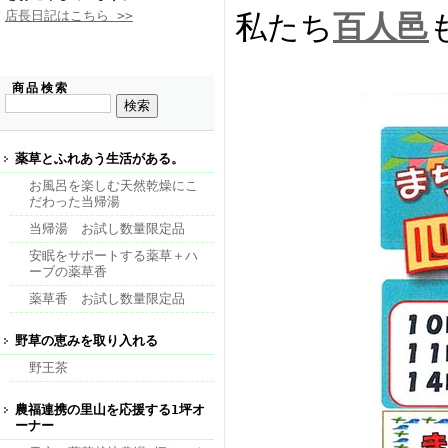
店長日記はこちら >>
私たち
百人邑
商品検索
薬草とふれあう生活がある。
お風呂を楽しむ天然乾燥にこ
だわった当帰湯
当帰湯 お試し数量限定品
安眠をサポートする薬草＋ハ
ーブの薬草香
薬草香 お試し数量限定品
野草の恵みを取り入れる
野王茶
農福連携の里山を応援する1坪オ
ーナー