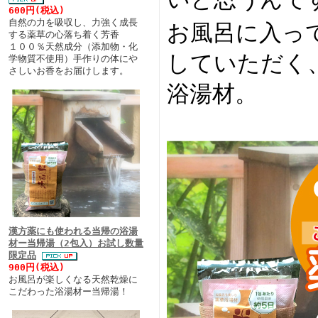
600円(税込)
自然の力を吸収し、力強く成長
お風呂に入っ
する薬草の心落ち着く芳香
１００％天然成分（添加物・化
していただく
学物質不使用）手作りの体にや
さしいお香をお届けします。
浴湯材。
漢方薬にも使われる当帰の浴湯
材ー当帰湯（2包入）お試し数量
限定品
900円(税込)
お風呂が楽しくなる天然乾燥に
こだわった浴湯材ー当帰湯！