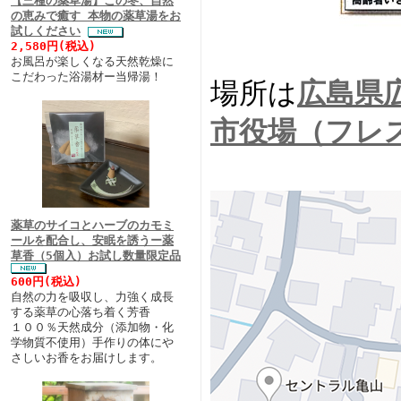
【三種の薬草湯】この冬、自然
の恵みで癒す 本物の薬草湯をお
試しください
2,580円(税込)
お風呂が楽しくなる天然乾燥に
こだわった浴湯材ー当帰湯！
場所は
広島県
市役場（フレ
薬草のサイコとハーブのカモミ
ールを配合し、安眠を誘うー薬
草香（5個入）お試し数量限定品
600円(税込)
自然の力を吸収し、力強く成長
する薬草の心落ち着く芳香
１００％天然成分（添加物・化
学物質不使用）手作りの体にや
さしいお香をお届けします。