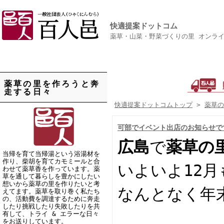
快適提案ドットコム
薬草・山菜・野菜づくりの里 オンラ
薬草の里を作ろうと奔
走する日々
快適提案ドットコムトップ
>
薬草の
可部でイベント出店のお知らせです&
広島
で
薬草の
当帰を育て当帰湯という浴湯材を
作り、柴胡を育てカモミールと合
いよいよ12
わせて薬草香を作っています。薬
草を通して暮らしを豊かにしたい
想いから薬草の里を作りたいと考
なんとなく年
えてます。薬草を取り巻く私たち
の、活動費を調達するために奔走
したり挑戦したり失敗したりを共
有して、トライ & エラーな日々
をお送りしています。