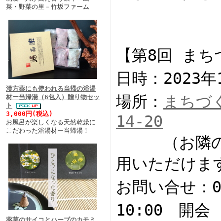
菜・野菜の里－竹坂ファーム
【第8回 ま
日時：2023年
漢方薬にも使われる当帰の浴湯
場所：
まちづ
材ー当帰湯（6包入）贈り物セッ
ト
3,000円(税込)
14-20
お風呂が楽しくなる天然乾燥に
こだわった浴湯材ー当帰湯！
（お隣
用いただけま
お問い合せ：08
10:00 開会
薬草のサイコとハーブのカモミ